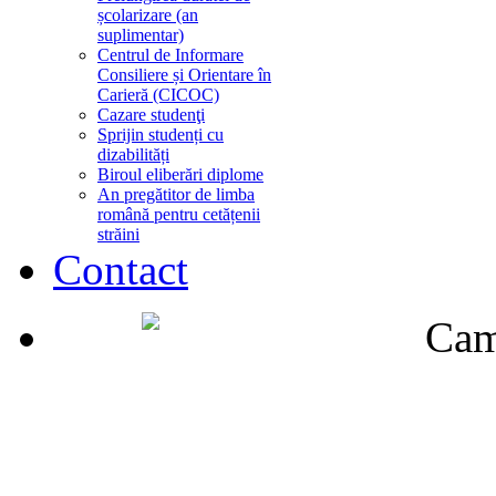
școlarizare (an
suplimentar)
Centrul de Informare
Consiliere și Orientare în
Carieră (CICOC)
Cazare studenţi
Sprijin studenți cu
dizabilități
Biroul eliberări diplome
An pregătitor de limba
română pentru cetățenii
străini
Contact