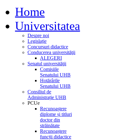
Home
Universitatea
Despre noi
Legislație
Concursuri didactice
Conducerea universităţii
ALEGERI
Senatul universităţii
Comisiile
Senatului UHB
Hotărârile
Senatului UHB
Consiliul de
Administrație UHB
PCUe
Recunoaștere
diplome și titluri
doctor din
străinătate
Recunoaștere
funcții didactice