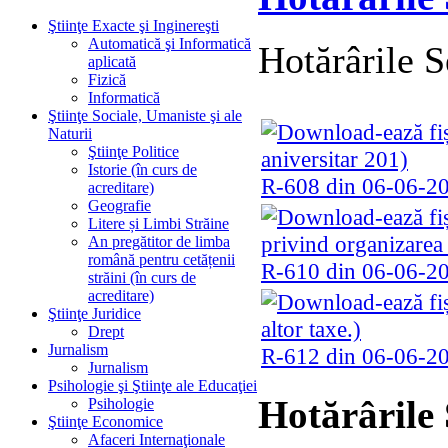
Ştiinţe Exacte şi Inginereşti
Automatică şi Informatică
Hotărârile 
aplicată
Fizică
Informatică
Ştiinţe Sociale, Umaniste şi ale
Naturii
Ştiinţe Politice
Istorie (în curs de
R-608 din 06-06-201
acreditare)
Geografie
Litere și Limbi Străine
An pregătitor de limba
română pentru cetățenii
R-610 din 06-06-2
străini (în curs de
acreditare)
Ştiinţe Juridice
Drept
Jurnalism
R-612 din 06-06-2013
Jurnalism
Psihologie şi Ştiinţe ale Educaţiei
Hotărârile
Psihologie
Ştiinţe Economice
Afaceri Internaţionale