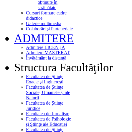
obținute în
străinătate
Cursuri formare cadre
didactice
Galerie multimedia
Colaborări şi Parteneriate
ADMITERE
Admitere LICENŢĂ
Admitere MASTERAT
Învăţământ la distanţă
Structura Facultăţilor
Facultatea de Ştiinţe
Exacte şi Inginereşti
Facultatea de Ştiinţe
Sociale, Umaniste şi ale
Naturii
Facultatea de Ştiinţe
Juridice
Facultatea de Jurnalism
Facultatea de Psihologie
şi Ştiinţe ale Educaţiei
Facultatea de Ştiinţe