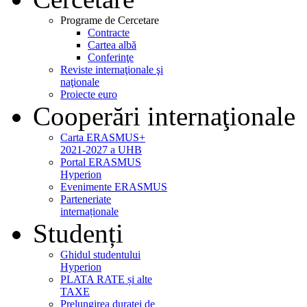
Programe de Cercetare
Contracte
Cartea albă
Conferinţe
Reviste internaţionale şi
naţionale
Proiecte euro
Cooperări internaţionale
Carta ERASMUS+
2021-2027 a UHB
Portal ERASMUS
Hyperion
Evenimente ERASMUS
Parteneriate
internaționale
Studenți
Ghidul studentului
Hyperion
PLATA RATE și alte
TAXE
Prelungirea duratei de