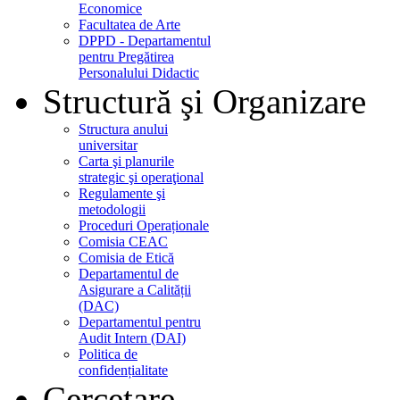
Economice
Facultatea de Arte
DPPD - Departamentul
pentru Pregătirea
Personalului Didactic
Structură şi Organizare
Structura anului
universitar
Carta şi planurile
strategic şi operaţional
Regulamente şi
metodologii
Proceduri Operaționale
Comisia CEAC
Comisia de Etică
Departamentul de
Asigurare a Calității
(DAC)
Departamentul pentru
Audit Intern (DAI)
Politica de
confidențialitate
Cercetare