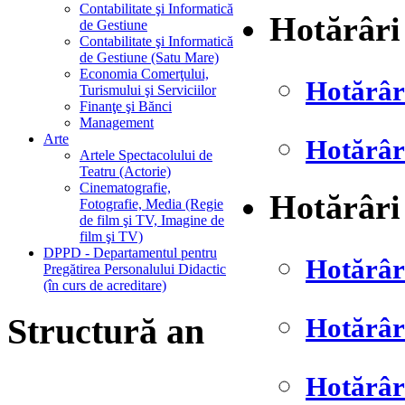
Contabilitate şi Informatică
Hotărâri
de Gestiune
Contabilitate şi Informatică
de Gestiune (Satu Mare)
Economia Comerţului,
Hotărâr
Turismului şi Serviciilor
Finanţe şi Bănci
Management
Arte
Hotărâr
Artele Spectacolului de
Teatru (Actorie)
Cinematografie,
Hotărâri
Fotografie, Media (Regie
de film şi TV, Imagine de
film şi TV)
DPPD - Departamentul pentru
Hotărâr
Pregătirea Personalului Didactic
(în curs de acreditare)
Structură an
Hotărâr
Hotărâr