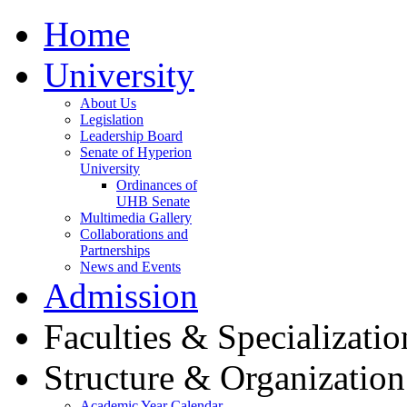
Home
University
About Us
Legislation
Leadership Board
Senate of Hyperion
University
Ordinances of
UHB Senate
Multimedia Gallery
Collaborations and
Partnerships
News and Events
Admission
Faculties & Specializatio
Structure & Organization
Academic Year Calendar