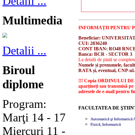
Detalii ...
Multimedia
INFORMAȚII PENTRU P
Beneficiar: UNIVERSI
CUI: 2836240
Detalii ...
CONT IBAN: RO48 RNCB 0
Banca: BCR - SECTOR 3
La detalii de plată se complet
Numele și prenumele, faculta
Biroul
RATA și, eventual, CNP-ul.
diplome
!!! Copia ORDINULUI DE PL
aparțineți sau transmisă pe 
adresele de e-mail pentru fie
Program:
FACULTATEA DE ŞTIIN
Marţi 14 - 17
Automatică şi Informatică 
Fizică, Informatică
Miercuri 11 -