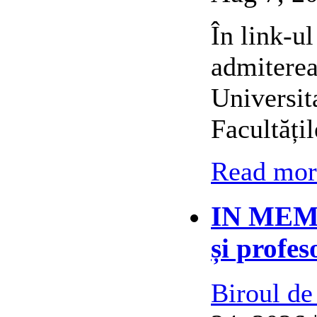
În link-ul
admiterea
Universit
Facultățil
Read more
IN MEMO
și profes
Biroul de