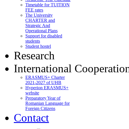
Timetable for TUITION
FEE rates
The University
CHARTER and
Strategic And
Operational Plans
Support for disabled
students
Student hostel
Research
International Cooperatio
ERASMUS+ Charter
2021-2027 of UHB
Hyperion ERASMUS+
website
Preparatory Year of
Romanian Language for
Foreign Citizens
Contact