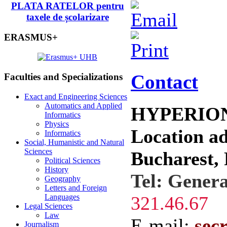
PLATA RATELOR pentru
taxele de școlarizare
ERASMUS+
Contact
Faculties and Specializations
Exact and Engineering Sciences
Automatics and Applied
HYPERION U
Informatics
Physics
Location ad
Informatics
Social, Humanistic and Natural
Sciences
Bucharest, 
Political Sciences
History
Tel: Gener
Geography
Letters and Foreign
Languages
321.46.67
Legal Sciences
Law
E-mail:
sec
Journalism