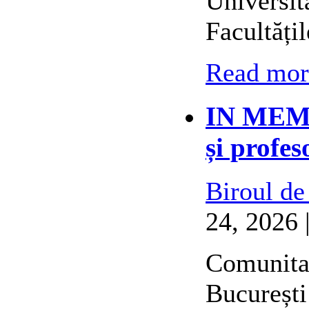
Universit
Facultățil
Read more
IN MEMO
și profes
Biroul de
24, 2026 
Comunitat
București