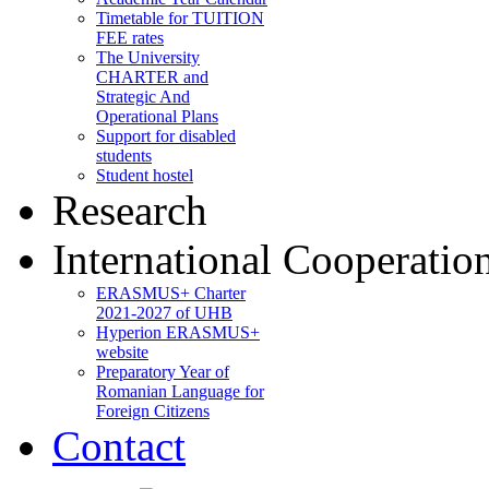
Timetable for TUITION
FEE rates
The University
CHARTER and
Strategic And
Operational Plans
Support for disabled
students
Student hostel
Research
International Cooperatio
ERASMUS+ Charter
2021-2027 of UHB
Hyperion ERASMUS+
website
Preparatory Year of
Romanian Language for
Foreign Citizens
Contact