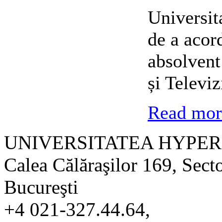
Universit
de a acor
absolvent
și Televi
Read more
UNIVERSITATEA HYPER
Calea Călăraşilor 169, Sect
Bucureşti
+4 021-327.44.64,