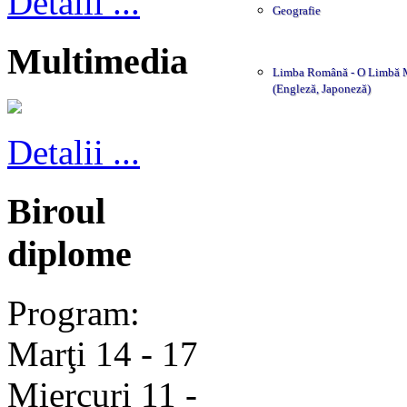
Detalii ...
Geografie
Multimedia
Limba Română - O Limbă 
(Engleză, Japoneză)
Detalii ...
Biroul
diplome
Program:
Marţi 14 - 17
Miercuri 11 -