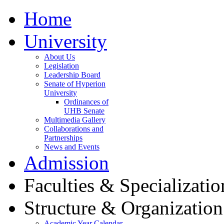
Home
University
About Us
Legislation
Leadership Board
Senate of Hyperion
University
Ordinances of
UHB Senate
Multimedia Gallery
Collaborations and
Partnerships
News and Events
Admission
Faculties & Specializatio
Structure & Organization
Academic Year Calendar