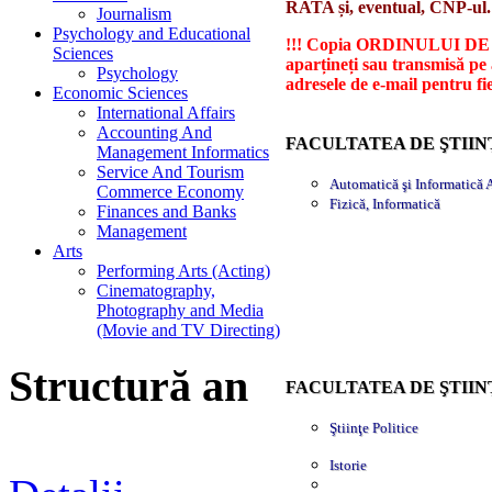
RATA și, eventual, CNP-ul.
Journalism
Psychology and Educational
!!! Copia ORDINULUI DE PL
Sciences
aparțineți sau transmisă pe 
Psychology
adresele de e-mail pentru fie
Economic Sciences
International Affairs
Accounting And
FACULTATEA DE ŞTIIN
Management Informatics
Service And Tourism
Automatică şi Informatică 
Commerce Economy
Fizică, Informatică
Finances and Banks
Management
Arts
Performing Arts (Acting)
Cinematography,
Photography and Media
(Movie and TV Directing)
Structură an
FACULTATEA DE ŞTIIN
Ştiinţe Politice
Istorie