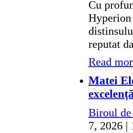
Cu profun
Hyperion 
distinsul
reputat d
Read more
Matei El
excelenț
Biroul de
7, 2026 |