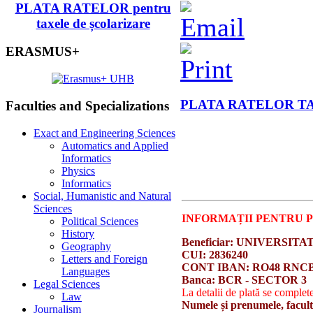
PLATA RATELOR pentru
taxele de școlarizare
ERASMUS+
PLATA RATELOR T
Faculties and Specializations
Exact and Engineering Sciences
Automatics and Applied
Informatics
Physics
Informatics
Social, Humanistic and Natural
Sciences
INFORMAȚII PENTRU P
Political Sciences
History
Beneficiar: UNIVERSI
Geography
CUI: 2836240
Letters and Foreign
CONT IBAN: RO48 RNCB 0
Languages
Banca: BCR - SECTOR 3
Legal Sciences
La detalii de plată se complet
Law
Numele și prenumele, faculta
Journalism