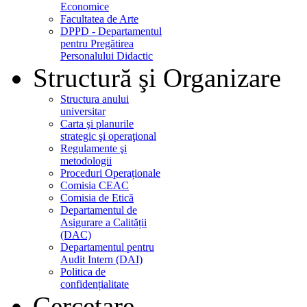
Economice
Facultatea de Arte
DPPD - Departamentul
pentru Pregătirea
Personalului Didactic
Structură şi Organizare
Structura anului
universitar
Carta şi planurile
strategic şi operaţional
Regulamente şi
metodologii
Proceduri Operaționale
Comisia CEAC
Comisia de Etică
Departamentul de
Asigurare a Calității
(DAC)
Departamentul pentru
Audit Intern (DAI)
Politica de
confidențialitate
Cercetare