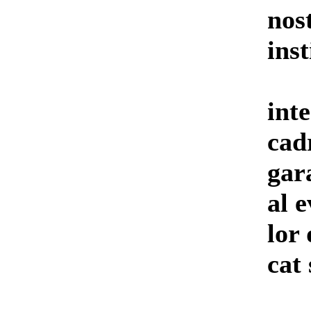
nos
ins
int
cad
gar
al e
lor
cat