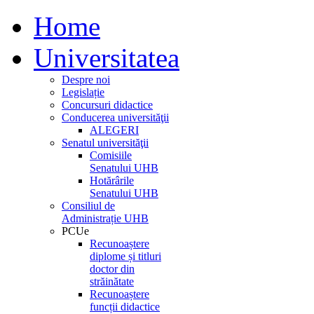
Home
Universitatea
Despre noi
Legislație
Concursuri didactice
Conducerea universităţii
ALEGERI
Senatul universităţii
Comisiile
Senatului UHB
Hotărârile
Senatului UHB
Consiliul de
Administrație UHB
PCUe
Recunoaștere
diplome și titluri
doctor din
străinătate
Recunoaștere
funcții didactice