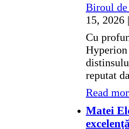
Biroul de
15, 2026 
Cu profun
Hyperion 
distinsul
reputat d
Read more
Matei El
excelenț