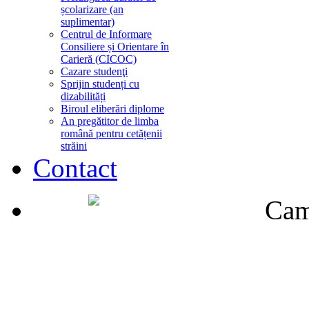
școlarizare (an
suplimentar)
Centrul de Informare
Consiliere și Orientare în
Carieră (CICOC)
Cazare studenţi
Sprijin studenți cu
dizabilități
Biroul eliberări diplome
An pregătitor de limba
română pentru cetățenii
străini
Contact