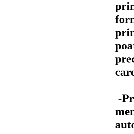
prin
form
pri
poa
pre
car
-Pr
men
aut