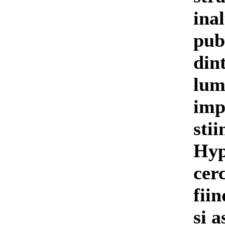
inal
pub
dint
lum
imp
stii
Hyp
cer
fii
si 