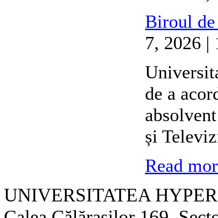
Biroul de
7, 2026 |
Universit
de a acor
absolvent
și Televi
Read more
UNIVERSITATEA HYPER
Calea Călăraşilor 169, Sect