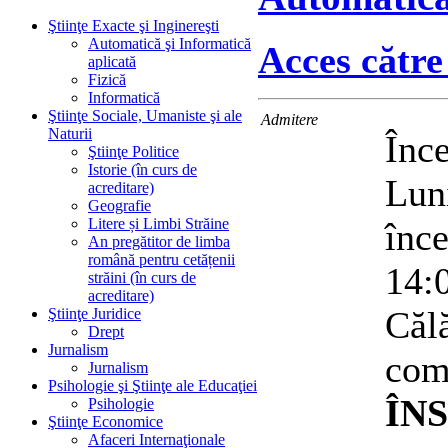
Ştiinţe Exacte şi Inginereşti
Automatică şi Informatică
Acces către
aplicată
Fizică
Informatică
Ştiinţe Sociale, Umaniste şi ale
Admitere
Naturii
Înc
Ştiinţe Politice
Istorie (în curs de
Lun
acreditare)
Geografie
Litere și Limbi Străine
înc
An pregătitor de limba
română pentru cetățenii
14:0
străini (în curs de
acreditare)
Căl
Ştiinţe Juridice
Drept
Jurnalism
co
Jurnalism
Psihologie şi Ştiinţe ale Educaţiei
ÎN
Psihologie
Ştiinţe Economice
Afaceri Internaţionale