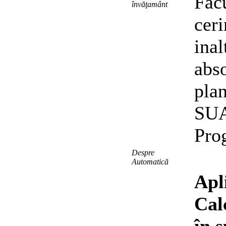
Facu
învăţamânt
ceri
inal
abso
plan
SUA,
Pro
Despre
Fa
Automatică
Apl
Cal