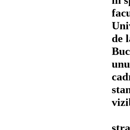
în s
fac
Uni
de l
Buc
unul
cad
sta
vizi
stra