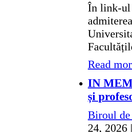
În link-ul
admiterea
Universit
Facultățil
Read more
IN MEMO
și profes
Biroul de
24, 2026 