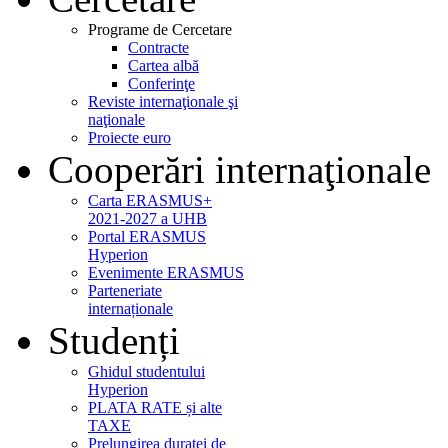
Programe de Cercetare
Contracte
Cartea albă
Conferinţe
Reviste internaţionale şi
naţionale
Proiecte euro
Cooperări internaţionale
Carta ERASMUS+
2021-2027 a UHB
Portal ERASMUS
Hyperion
Evenimente ERASMUS
Parteneriate
internaționale
Studenți
Ghidul studentului
Hyperion
PLATA RATE și alte
TAXE
Prelungirea duratei de