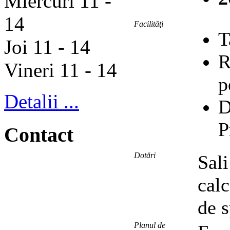
Miercuri 11 -
14
Facilităţi
T
Joi 11 - 14
R
Vineri 11 - 14
p
Detalii ...
D
P
Contact
Dotări
Sali
calc
de s
Planul de