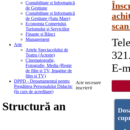
Contabilitate şi Informatică
Însc
de Gestiune
Contabilitate şi Informatică
achi
de Gestiune (Satu Mare)
Economia Comerţului,
scan
Turismului şi Serviciilor
Finanţe şi Bănci
Tel
Management
Arte
Artele Spectacolului de
321
Teatru (Actorie)
Cinematografie,
E-m
Fotografie, Media (Regie
de film şi TV, Imagine de
film şi TV)
DPPD - Departamentul pentru
Acte necesare
Pregătirea Personalului Didactic
inscrierii
(în curs de acreditare)
Structură an
Dosa
cup