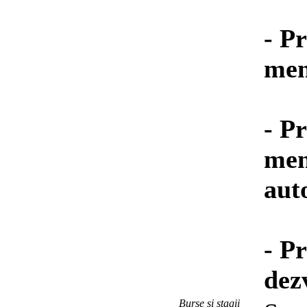
- P
men
- P
men
aut
- P
dezv
Burse si stagii