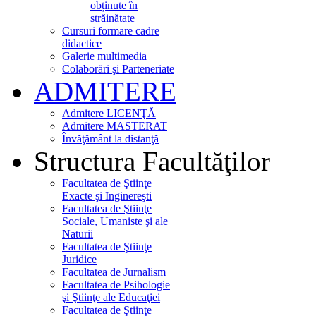
obținute în
străinătate
Cursuri formare cadre
didactice
Galerie multimedia
Colaborări şi Parteneriate
ADMITERE
Admitere LICENŢĂ
Admitere MASTERAT
Învăţământ la distanţă
Structura Facultăţilor
Facultatea de Ştiinţe
Exacte şi Inginereşti
Facultatea de Ştiinţe
Sociale, Umaniste şi ale
Naturii
Facultatea de Ştiinţe
Juridice
Facultatea de Jurnalism
Facultatea de Psihologie
şi Ştiinţe ale Educaţiei
Facultatea de Ştiinţe