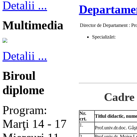
Detalii ...
Departamen
Multimedia
Director de Departament : Pro
Specializări:
Detalii ...
Biroul
diplome
Cadre 
Program:
Nr.
Titlul didactic, nu
crt.
Marţi 14 - 17
1.
Prof.univ.dr.doc. Gâş
2.
Prof.univ.dr. Moise L