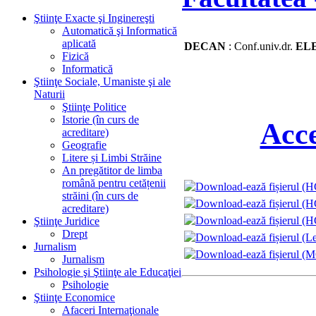
Ştiinţe Exacte şi Inginereşti
Automatică şi Informatică
aplicată
DECAN
: Conf.univ.dr.
EL
Fizică
Informatică
Ştiinţe Sociale, Umaniste şi ale
Naturii
Ştiinţe Politice
Istorie (în curs de
Acce
acreditare)
Geografie
Litere și Limbi Străine
An pregătitor de limba
română pentru cetățenii
străini (în curs de
acreditare)
Ştiinţe Juridice
Drept
Jurnalism
Jurnalism
Psihologie şi Ştiinţe ale Educaţiei
Psihologie
Ştiinţe Economice
Afaceri Internaţionale