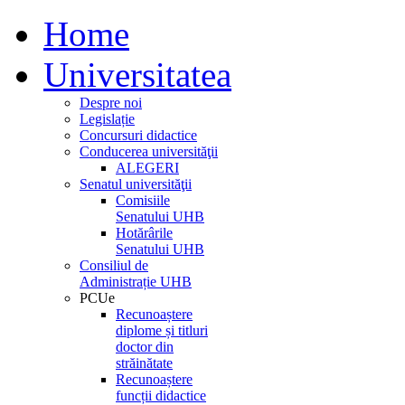
Home
Universitatea
Despre noi
Legislație
Concursuri didactice
Conducerea universităţii
ALEGERI
Senatul universităţii
Comisiile
Senatului UHB
Hotărârile
Senatului UHB
Consiliul de
Administrație UHB
PCUe
Recunoaștere
diplome și titluri
doctor din
străinătate
Recunoaștere
funcții didactice