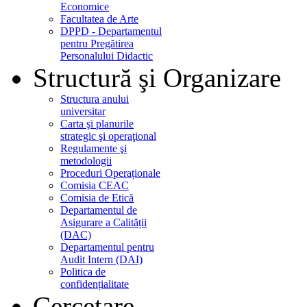
Economice
Facultatea de Arte
DPPD - Departamentul
pentru Pregătirea
Personalului Didactic
Structură şi Organizare
Structura anului
universitar
Carta şi planurile
strategic şi operaţional
Regulamente şi
metodologii
Proceduri Operaționale
Comisia CEAC
Comisia de Etică
Departamentul de
Asigurare a Calității
(DAC)
Departamentul pentru
Audit Intern (DAI)
Politica de
confidențialitate
Cercetare