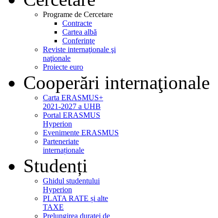
Programe de Cercetare
Contracte
Cartea albă
Conferinţe
Reviste internaţionale şi
naţionale
Proiecte euro
Cooperări internaţionale
Carta ERASMUS+
2021-2027 a UHB
Portal ERASMUS
Hyperion
Evenimente ERASMUS
Parteneriate
internaționale
Studenți
Ghidul studentului
Hyperion
PLATA RATE și alte
TAXE
Prelungirea duratei de