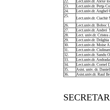
22.
Lect.univ.dr. Alexe Io
23.
Lect.univ.dr. Perţa C
24.
Lect.univ.dr. Anghel
25.
Lect.univ.dr. Ciachir 
26.
Lect.univ.dr. Boboc 
27.
Lect.univ.dr. Andrei
28.
Lect. univ.dr. Cristea
29.
Lect.univ.dr. Drăghi
30.
Lect.univ.dr. Moise A
31.
Lect.univ.dr. Ciulinar
32.
Lect.univ.dr. Sandu 
33.
Lect.univ.dr. Andrad
34.
Lect.univ.dr. Cornel 
35.
Asist. univ. dr. Danie
36.
Asist.univ.dr. Raul Ile
SECRETAR