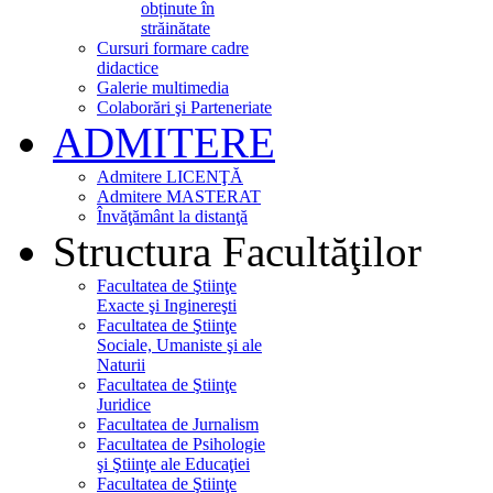
obținute în
străinătate
Cursuri formare cadre
didactice
Galerie multimedia
Colaborări şi Parteneriate
ADMITERE
Admitere LICENŢĂ
Admitere MASTERAT
Învăţământ la distanţă
Structura Facultăţilor
Facultatea de Ştiinţe
Exacte şi Inginereşti
Facultatea de Ştiinţe
Sociale, Umaniste şi ale
Naturii
Facultatea de Ştiinţe
Juridice
Facultatea de Jurnalism
Facultatea de Psihologie
şi Ştiinţe ale Educaţiei
Facultatea de Ştiinţe