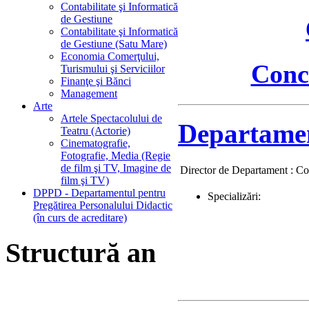
Contabilitate şi Informatică
de Gestiune
Contabilitate şi Informatică
de Gestiune (Satu Mare)
Economia Comerţului,
Conc
Turismului şi Serviciilor
Finanţe şi Bănci
Management
Arte
Artele Spectacolului de
Departament
Teatru (Actorie)
Cinematografie,
Fotografie, Media (Regie
de film şi TV, Imagine de
Director de Departament : Con
film şi TV)
DPPD - Departamentul pentru
Specializări:
Pregătirea Personalului Didactic
(în curs de acreditare)
Structură an