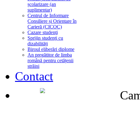
școlarizare (an
suplimentar)
Centrul de Informare
Consiliere și Orientare în
Carieră (CICOC)
Cazare studenţi
Sprijin studenți cu
dizabilități
Biroul eliberări diplome
An pregătitor de limba
română pentru cetățenii
străini
Contact