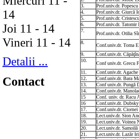
Miercuri 11 -
3.
Prof.univ.dr. Popesc
14
4.
Prof.univ.dr. Giurcă I
5.
Prof.univ.dr. Cristesc
Joi 11 - 14
6.
Prof.univ.dr. Tatomir
7.
Prof.univ.dr. Otilia Sî
Vineri 11 - 14
8.
Conf.univ.dr. Toma E
9.
Conf.univ.dr. Căpăţîn
Detalii ...
10.
Conf univ.dr. Grecu F
11.
Conf.univ.dr. Agache 
Contact
12.
Conf.univ.dr. Bara M
13.
Conf univ.dr. Pungă 
14.
Conf.univ.dr. Manola
15
Conf. univ. dr. Racu
16
Conf.univ.dr. Dubsky 
17.
Conf.univ.dr. Ciornei
18.
Lect.univ.dr. Sion An
19.
Lect.univ.dr. Voinea 
20.
Lect.univ.dr. Samoilă
21.
Lect.univ.dr. Lazăr Ir