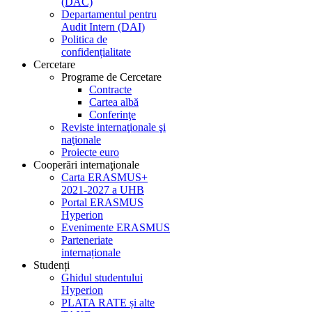
(DAC)
Departamentul pentru
Audit Intern (DAI)
Politica de
confidențialitate
Cercetare
Programe de Cercetare
Contracte
Cartea albă
Conferinţe
Reviste internaţionale şi
naţionale
Proiecte euro
Cooperări internaţionale
Carta ERASMUS+
2021-2027 a UHB
Portal ERASMUS
Hyperion
Evenimente ERASMUS
Parteneriate
internaționale
Studenți
Ghidul studentului
Hyperion
PLATA RATE și alte