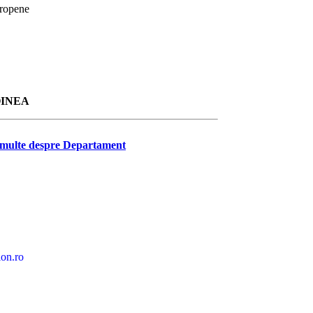
uropene
OINEA
multe despre Departament
ion.ro