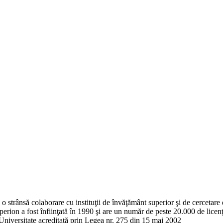
o strânsă colaborare cu instituţii de învăţământ superior şi de cercetare d
erion a fost înfiinţată în 1990 şi are un număr de peste 20.000 de licenţ
Universitate acreditată prin Legea nr. 275 din 15 mai 2002