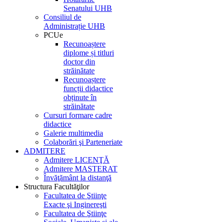
Senatului UHB
Consiliul de
Administrație UHB
PCUe
Recunoaștere
diplome și titluri
doctor din
străinătate
Recunoaștere
funcții didactice
obținute în
străinătate
Cursuri formare cadre
didactice
Galerie multimedia
Colaborări şi Parteneriate
ADMITERE
Admitere LICENŢĂ
Admitere MASTERAT
Învăţământ la distanţă
Structura Facultăţilor
Facultatea de Ştiinţe
Exacte şi Inginereşti
Facultatea de Ştiinţe