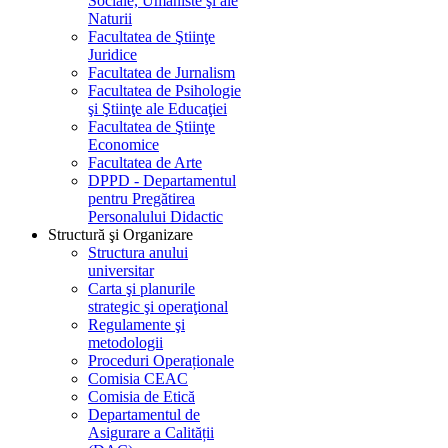
Sociale, Umaniste şi ale
Naturii
Facultatea de Ştiinţe
Juridice
Facultatea de Jurnalism
Facultatea de Psihologie
şi Ştiinţe ale Educaţiei
Facultatea de Ştiinţe
Economice
Facultatea de Arte
DPPD - Departamentul
pentru Pregătirea
Personalului Didactic
Structură şi Organizare
Structura anului
universitar
Carta şi planurile
strategic şi operaţional
Regulamente şi
metodologii
Proceduri Operaționale
Comisia CEAC
Comisia de Etică
Departamentul de
Asigurare a Calității