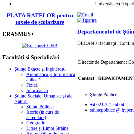
Universitatea Hyper
PLATA RATELOR pentru
taxele de școlarizare
Departamentul de Ştiinţ
ERASMUS+
DECAN al facultăţii : Conf
.u
Facultăţi şi Specializări
Director de Departament : Con
Ştiinţe Exacte şi Inginereşti
Automatică şi Informatică
Contact - DEPARTAMEN
aplicată
Fizică
Informatică
Ştiinţe Politice
Ştiinţe Sociale, Umaniste şi ale
Naturii
+4 021-
321.64.04
Ştiinţe Politice
stiintepolitice @ hyper
Istorie (în curs de
acreditare)
Geografie
Litere și Limbi Străine
An pregătitor de limba