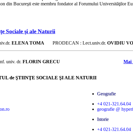
ion din Bucureşti este membru fondator al Forumului Universităţilor E
e Sociale şi ale Naturii
niv.dr.
ELENA TOMA
PRODECAN : Lect
.univ.dr.
OVIDIU V
f. univ. dr.
FLORIN GRECU
Mai 
TUL de ŞTIINŢE SOCIALE ŞI ALE NATURII
Geografie
+4 021-321.64.04
ion.ro
geografie @ hyper
Istorie
+4 021-321.64.04