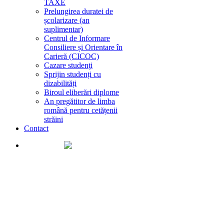
TAXE
Prelungirea duratei de
școlarizare (an
suplimentar)
Centrul de Informare
Consiliere și Orientare în
Carieră (CICOC)
Cazare studenţi
Sprijin studenți cu
dizabilități
Biroul eliberări diplome
An pregătitor de limba
română pentru cetățenii
străini
Contact