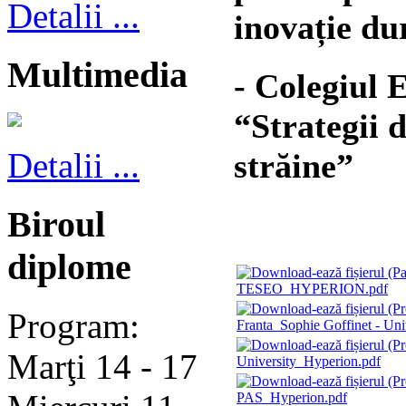
Detalii ...
inovație d
Multimedia
- Colegiul 
“Strategii 
Detalii ...
străine”
Biroul
diplome
TESEO_HYPERION.pdf
Program:
Franta_Sophie Goffinet - Uni
Marţi 14 - 17
University_Hyperion.pdf
PAS_Hyperion.pdf