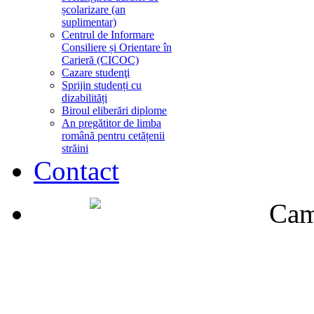
școlarizare (an
suplimentar)
Centrul de Informare
Consiliere și Orientare în
Carieră (CICOC)
Cazare studenţi
Sprijin studenți cu
dizabilități
Biroul eliberări diplome
An pregătitor de limba
română pentru cetățenii
străini
Contact