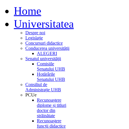
Home
Universitatea
Despre noi
Legislație
Concursuri didactice
Conducerea universităţii
ALEGERI
Senatul universităţii
Comisiile
Senatului UHB
Hotărârile
Senatului UHB
Consiliul de
Administrație UHB
PCUe
Recunoaștere
diplome și titluri
doctor din
străinătate
Recunoaștere
funcții didactice