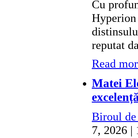
Cu profun
Hyperion 
distinsul
reputat d
Read more
Matei El
excelenț
Biroul de
7, 2026 |