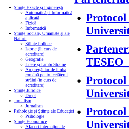
Ştiinţe Exacte şi Inginereşti
Automatică şi Informatică
Protocol
aplicată
Fizică
Universi
Informatică
Ştiinţe Sociale, Umaniste şi ale
Naturii
Ştiinţe Politice
Parteneri
Istorie (în curs de
acreditare)
TESEO_H
Geografie
Litere și Limbi Străine
An pregătitor de limba
română pentru cetățenii
Protocol
străini (în curs de
acreditare)
Universi
Ştiinţe Juridice
Drept
Jurnalism
Jurnalism
Protocol 
Psihologie şi Ştiinţe ale Educaţiei
Psihologie
Universi
Ştiinţe Economice
Afaceri Internaţionale