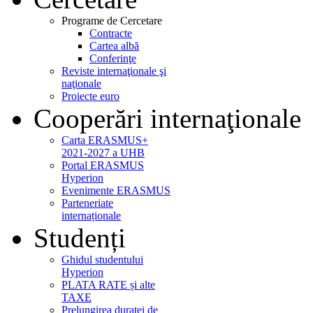
Programe de Cercetare
Contracte
Cartea albă
Conferinţe
Reviste internaţionale şi
naţionale
Proiecte euro
Cooperări internaţionale
Carta ERASMUS+
2021-2027 a UHB
Portal ERASMUS
Hyperion
Evenimente ERASMUS
Parteneriate
internaționale
Studenți
Ghidul studentului
Hyperion
PLATA RATE și alte
TAXE
Prelungirea duratei de