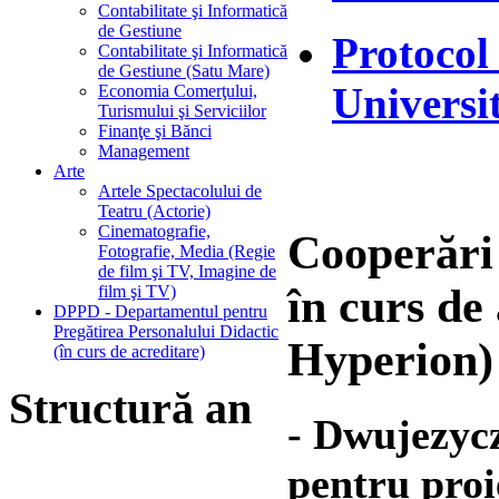
Contabilitate şi Informatică
de Gestiune
Protocol
Contabilitate şi Informatică
de Gestiune (Satu Mare)
Universi
Economia Comerţului,
Turismului şi Serviciilor
Finanţe şi Bănci
Management
Arte
Artele Spectacolului de
Teatru (Actorie)
Cinematografie,
Cooperări 
Fotografie, Media (Regie
de film şi TV, Imagine de
în curs de
film şi TV)
DPPD - Departamentul pentru
Pregătirea Personalului Didactic
Hyperion)
(în curs de acreditare)
Structură an
- Dwujezyc
pentru proi