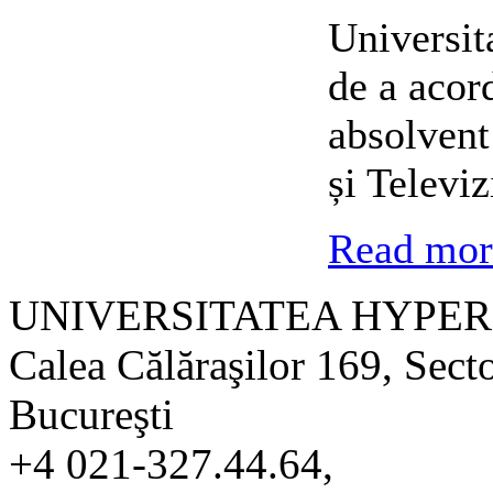
Universit
de a acor
absolvent
și Televi
Read more
UNIVERSITATEA HYPER
Calea Călăraşilor 169, Sect
Bucureşti
+4 021-327.44.64,