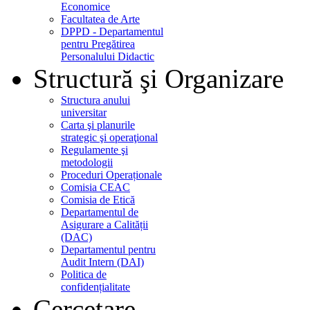
Economice
Facultatea de Arte
DPPD - Departamentul
pentru Pregătirea
Personalului Didactic
Structură şi Organizare
Structura anului
universitar
Carta şi planurile
strategic şi operaţional
Regulamente şi
metodologii
Proceduri Operaționale
Comisia CEAC
Comisia de Etică
Departamentul de
Asigurare a Calității
(DAC)
Departamentul pentru
Audit Intern (DAI)
Politica de
confidențialitate
Cercetare