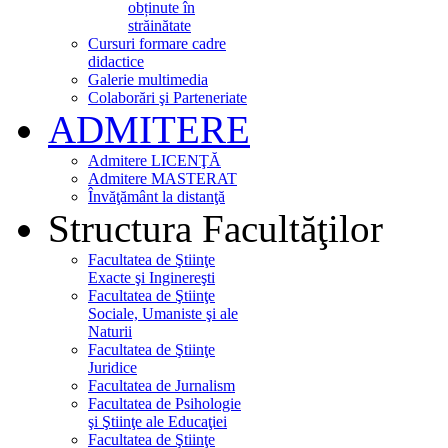
obținute în
străinătate
Cursuri formare cadre
didactice
Galerie multimedia
Colaborări şi Parteneriate
ADMITERE
Admitere LICENŢĂ
Admitere MASTERAT
Învăţământ la distanţă
Structura Facultăţilor
Facultatea de Ştiinţe
Exacte şi Inginereşti
Facultatea de Ştiinţe
Sociale, Umaniste şi ale
Naturii
Facultatea de Ştiinţe
Juridice
Facultatea de Jurnalism
Facultatea de Psihologie
şi Ştiinţe ale Educaţiei
Facultatea de Ştiinţe