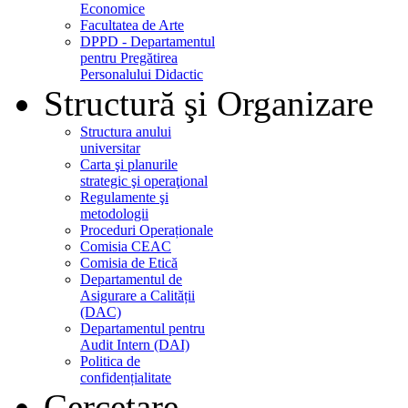
Economice
Facultatea de Arte
DPPD - Departamentul
pentru Pregătirea
Personalului Didactic
Structură şi Organizare
Structura anului
universitar
Carta şi planurile
strategic şi operaţional
Regulamente şi
metodologii
Proceduri Operaționale
Comisia CEAC
Comisia de Etică
Departamentul de
Asigurare a Calității
(DAC)
Departamentul pentru
Audit Intern (DAI)
Politica de
confidențialitate
Cercetare