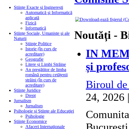
Ştiinţe Exacte şi Inginereşti
Automatică şi Informatică
aplicată
Fizică
Informatică
Noutăți - B
Ştiinţe Sociale, Umaniste şi ale
Naturii
Ştiinţe Politice
Istorie (în curs de
IN MEMO
acreditare)
Geografie
și profes
Litere și Limbi Străine
An pregătitor de limba
română pentru cetățenii
străini (în curs de
Biroul de
acreditare)
Ştiinţe Juridice
24, 2026 
Drept
Jurnalism
Jurnalism
Comunitat
Psihologie şi Ştiinţe ale Educaţiei
Psihologie
Ştiinţe Economice
București
Afaceri Internaţionale