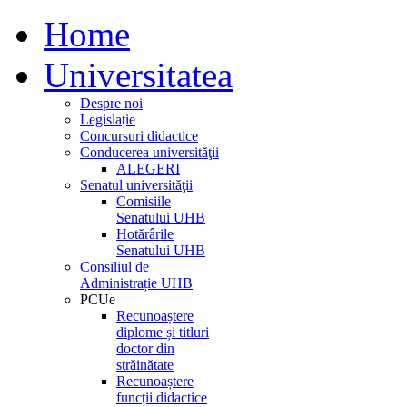
Home
Universitatea
Despre noi
Legislație
Concursuri didactice
Conducerea universităţii
ALEGERI
Senatul universităţii
Comisiile
Senatului UHB
Hotărârile
Senatului UHB
Consiliul de
Administrație UHB
PCUe
Recunoaștere
diplome și titluri
doctor din
străinătate
Recunoaștere
funcții didactice