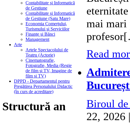
Contabilitate şi Informatică
eternitat
de Gestiune
Contabilitate şi Informatică
de Gestiune (Satu Mare)
mai mari 
Economia Comerţului,
Turismului şi Serviciilor
profesor
Finanţe şi Bănci
Management
Arte
Artele Spectacolului de
Read more
Teatru (Actorie)
Cinematografie,
Fotografie, Media (Regie
Admitere
de film şi TV, Imagine de
film şi TV)
DPPD - Departamentul pentru
Bucureșt
Pregătirea Personalului Didactic
(în curs de acreditare)
Biroul de
Structură an
22, 2026 