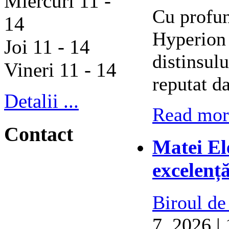
Miercuri 11 -
Cu profun
14
Hyperion 
Joi 11 - 14
distinsul
Vineri 11 - 14
reputat d
Detalii ...
Read more
Contact
Matei El
excelenț
Biroul de
7, 2026 |