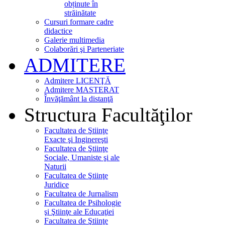
obținute în
străinătate
Cursuri formare cadre
didactice
Galerie multimedia
Colaborări şi Parteneriate
ADMITERE
Admitere LICENŢĂ
Admitere MASTERAT
Învăţământ la distanţă
Structura Facultăţilor
Facultatea de Ştiinţe
Exacte şi Inginereşti
Facultatea de Ştiinţe
Sociale, Umaniste şi ale
Naturii
Facultatea de Ştiinţe
Juridice
Facultatea de Jurnalism
Facultatea de Psihologie
şi Ştiinţe ale Educaţiei
Facultatea de Ştiinţe