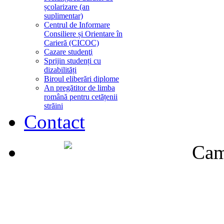
școlarizare (an
suplimentar)
Centrul de Informare
Consiliere și Orientare în
Carieră (CICOC)
Cazare studenţi
Sprijin studenți cu
dizabilități
Biroul eliberări diplome
An pregătitor de limba
română pentru cetățenii
străini
Contact