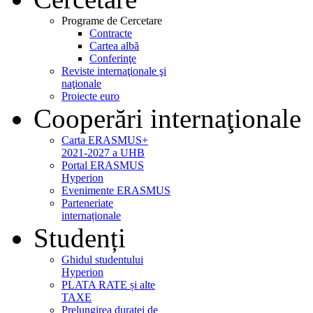
Programe de Cercetare
Contracte
Cartea albă
Conferinţe
Reviste internaţionale şi
naţionale
Proiecte euro
Cooperări internaţionale
Carta ERASMUS+
2021-2027 a UHB
Portal ERASMUS
Hyperion
Evenimente ERASMUS
Parteneriate
internaționale
Studenți
Ghidul studentului
Hyperion
PLATA RATE și alte
TAXE
Prelungirea duratei de