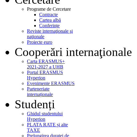
Programe de Cercetare
Contracte
Cartea albă
Conferinţe
Reviste internaţionale şi
naţionale
Proiecte euro
Cooperări internaţionale
Carta ERASMUS+
2021-2027 a UHB
Portal ERASMUS
Hyperion
Evenimente ERASMUS
Parteneriate
internaționale
Studenți
Ghidul studentului
Hyperion
PLATA RATE și alte
TAXE
Prelungirea duratei de