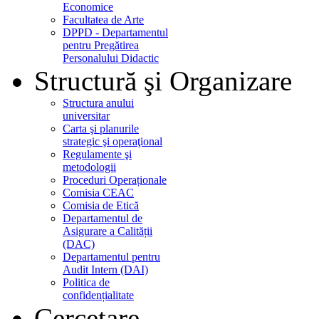
Economice
Facultatea de Arte
DPPD - Departamentul
pentru Pregătirea
Personalului Didactic
Structură şi Organizare
Structura anului
universitar
Carta şi planurile
strategic şi operaţional
Regulamente şi
metodologii
Proceduri Operaționale
Comisia CEAC
Comisia de Etică
Departamentul de
Asigurare a Calității
(DAC)
Departamentul pentru
Audit Intern (DAI)
Politica de
confidențialitate
Cercetare