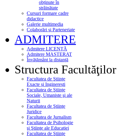
obținute în
străinătate
Cursuri formare cadre
didactice
Galerie multimedia
Colaborări şi Parteneriate
ADMITERE
Admitere LICENŢĂ
Admitere MASTERAT
Învăţământ la distanţă
Structura Facultăţilor
Facultatea de Ştiinţe
Exacte şi Inginereşti
Facultatea de Ştiinţe
Sociale, Umaniste şi ale
Naturii
Facultatea de Ştiinţe
Juridice
Facultatea de Jurnalism
Facultatea de Psihologie
şi Ştiinţe ale Educaţiei
Facultatea de Ştiinţe