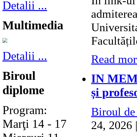
În link-ul
Detalii ...
admiterea
Multimedia
Universit
Facultățil
Detalii ...
Read more
Biroul
IN MEMO
diplome
și profes
Program:
Biroul de
Marţi 14 - 17
24, 2026 