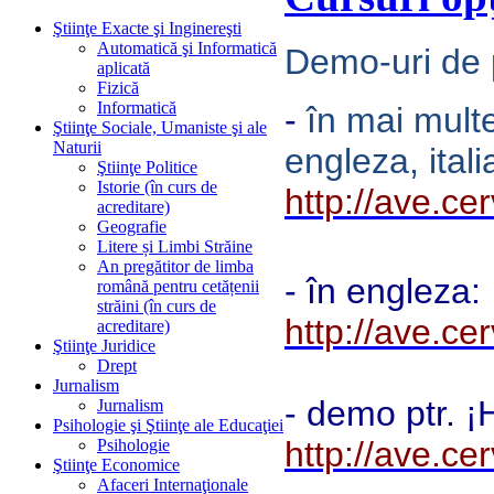
Ştiinţe Exacte şi Inginereşti
Automatică şi Informatică
Demo-uri de 
aplicată
Fizică
Informatică
-
în mai mult
Ştiinţe Sociale, Umaniste şi ale
Naturii
engleza, ital
Ştiinţe Politice
Istorie (în curs de
http://ave.c
acreditare)
Geografie
Litere și Limbi Străine
An pregătitor de limba
- în engleza:
română pentru cetățenii
străini (în curs de
http://ave.c
acreditare)
Ştiinţe Juridice
Drept
Jurnalism
- demo ptr. ¡H
Jurnalism
Psihologie şi Ştiinţe ale Educaţiei
http://ave.c
Psihologie
Ştiinţe Economice
Afaceri Internaţionale