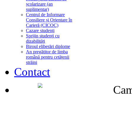
școlarizare (an
suplimentar)
Centrul de Informare
Consiliere și Orientare în
Carieră (CICOC)
Cazare studenţi
Sprijin studenți cu
dizabilități
Biroul eliberări diplome
An pregătitor de limba
română pentru cetățenii
străini
Contact