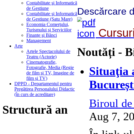
Contabilitate şi Informatică
de Gestiune
Descărcare 
Contabilitate şi Informatică
de Gestiune (Satu Mare)
Economia Comerţului,
Cursuri
Turismului şi Serviciilor
Finanţe şi Bănci
Management
Arte
Noutăți - B
Artele Spectacolului de
Teatru (Actorie)
Cinematografie,
Situaţia
Fotografie, Media (Regie
de film şi TV, Imagine de
film şi TV)
Bucureșt
DPPD - Departamentul pentru
Pregătirea Personalului Didactic
(în curs de acreditare)
Biroul de
Structură an
Aug 7, 20