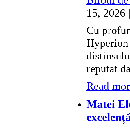
15, 2026 
Cu profun
Hyperion 
distinsul
reputat d
Read more
Matei El
excelenț