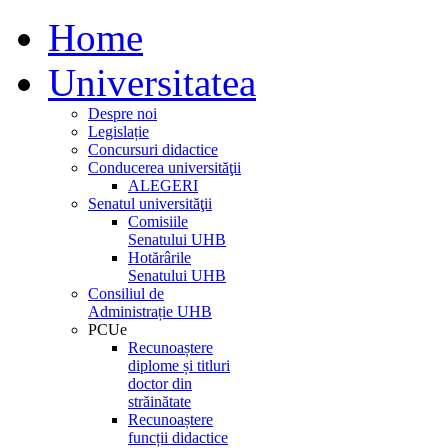
Home
Universitatea
Despre noi
Legislație
Concursuri didactice
Conducerea universităţii
ALEGERI
Senatul universităţii
Comisiile
Senatului UHB
Hotărârile
Senatului UHB
Consiliul de
Administrație UHB
PCUe
Recunoaștere
diplome și titluri
doctor din
străinătate
Recunoaștere
funcții didactice